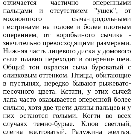
отличается частично оперенными
пальцами и отсутствием "ушек", от
мохноногого сыча-продольными
пестринами на голове и более плотным
оперением, от воробьиного сычика -
значительно превосходящими размерами.
Нижняя часть лицевого диска у домового
сыча плавно переходит в оперение шеи.
Общий тон окраски сыча буроватый с
оливковым оттенком. Птицы, обитающие
в пустынях, нередко бывают рыжевато-
песочного цвета. Кстати, у этих сычей
лапа часто оказывается оперенной более
сильно, хотя две трети длины пальцев и у
них остаются голыми. Когти во всех
случаях темно-бурые. Клюв светлый,
слегка желтоватый. Радужина желтая,