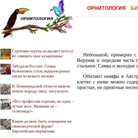
ОРНИТОЛОГИЯ
БИ
Строение черепа позволяет петуху
Небольшой, примерно с 
не слышать свое кукареканье
Верхняя и передняя часть 
стальное. Самка и молодые 
Забодали Россию: Семья
Кожановых стала лидером рынка
снеди из козьего молока
Обитают нимфы в Австра
клетке с ними можно содер
В Ленинградской области вывели
простые, но приятные песен
новую породу овец - катумскую
«Все профессии хороши, но одна –
лучше всех. Название её –
телятница!»
Каким должно быть освещение на
свиноводческой ферме?
Европейские нормативы