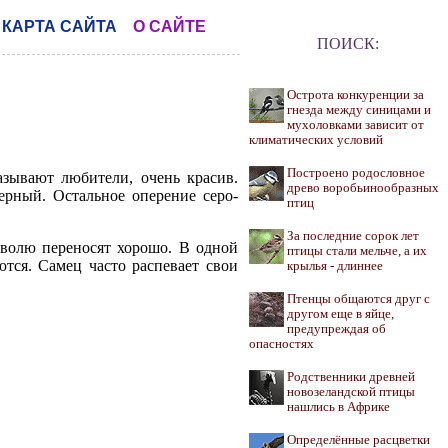
КАРТА САЙТА
О САЙТЕ
ПОИСК:
Острота конкуренции за
гнезда между синицами и
мухоловками зависит от
климатических условий
Построено родословное
азывают любители, очень красив.
древо воробьинообразных
черный. Остальное оперение серо-
птиц
За последние сорок лет
еволю переносят хорошо. В одной
птицы стали мельче, а их
тся. Самец часто распевает свои
крылья - длиннее
Птенцы общаются друг с
другом еще в яйце,
предупреждая об
опасностях
Родственники древней
новозеландской птицы
нашлись в Африке
Определённые расцветки