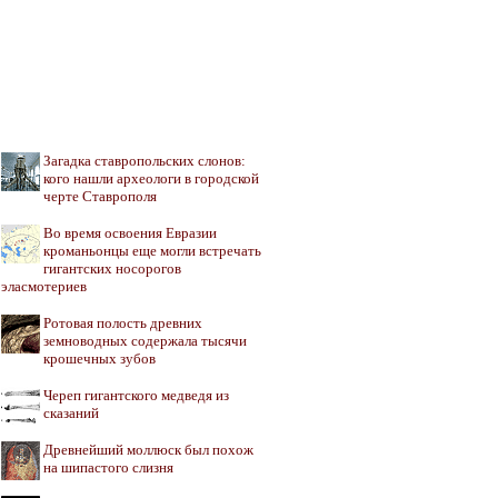
Загадка ставропольских слонов:
кого нашли археологи в городской
черте Ставрополя
Во время освоения Евразии
кроманьонцы еще могли встречать
гигантских носорогов
эласмотериев
Ротовая полость древних
земноводных содержала тысячи
крошечных зубов
Череп гигантского медведя из
сказаний
Древнейший моллюск был похож
на шипастого слизня