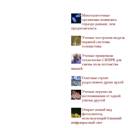
Многоклеточные
организмы появились
гораздо раньше, чем
предполагалось
Ученые построили модель
нервной системы
головастика
Ученые применили
технологию CRISPR для
смены пола потомства
мышей
Генетики строят
родословное древо архей
Ученые перенесли
воспоминания от одной
улитки другой
Открыт новый вид
фотосинтеза,
использующий ближний
инфракрасный свет