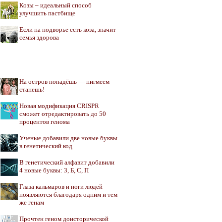
Козы – идеальный способ
улучшить пастбище
Если на подворье есть коза, значит
семья здорова
На остров попадёшь — пигмеем
станешь!
Новая модификация CRISPR
сможет отредактировать до 50
процентов генома
Ученые добавили две новые буквы
в генетический код
В генетический алфавит добавили
4 новые буквы: З, Б, С, П
Глаза кальмаров и ноги людей
появляются благодаря одним и тем
же генам
Прочтен геном доисторической