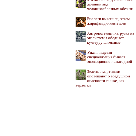
древний вид
человекообразных обезьян
Биологи выяснили, зачем
жирафам длинные шеи
Антропогенная нагрузка на
экосистемы обедняет
культуру шимпанзе
Узкая пищевая
специализация бывает
эволюционно невыгодной
Зеленые мартышки
оповещают о воздушной
опасности так же, как
верветки