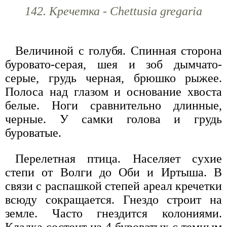
142. Кречетка - Chettusia gregaria
Величиной с голубя. Спинная сторона
буровато-серая, шея и зоб дымчато-
серые, грудь черная, брюшко рыжее.
Полоса над глазом и основание хвоста
белые. Ноги сравнительно длинные,
черные. У самки голова и грудь
буроватые.
Перелетная птица. Населяет сухие
степи от Волги до Оби и Иртыша. В
связи с распашкой степей ареал кречетки
всюду сокращается. Гнездо строит на
земле. Часто гнездится колониями.
Кладка состоит из 4 буроватых с темным