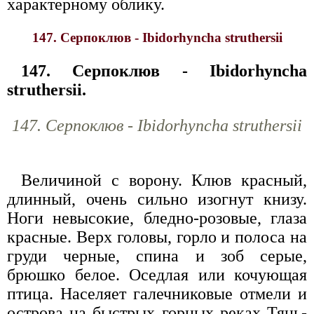
характерному облику.
147. Серпоклюв - Ibidorhyncha struthersii
147. Серпоклюв - Ibidorhyncha
struthersii.
147. Серпоклюв - Ibidorhyncha struthersii
Величиной с ворону. Клюв красный,
длинный, очень сильно изогнут книзу.
Ноги невысокие, бледно-розовые, глаза
красные. Верх головы, горло и полоса на
груди черные, спина и зоб серые,
брюшко белое. Оседлая или кочующая
птица. Населяет галечниковые отмели и
острова на быстрых горных реках Тянь-