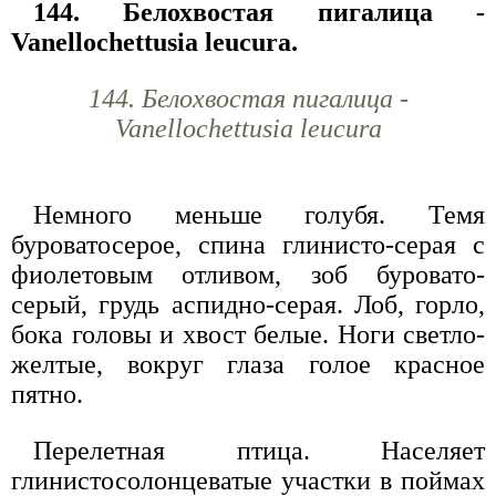
144. Белохвостая пигалица -
Vanellochettusia leucura.
144. Белохвостая пигалица -
Vanellochettusia leucura
Немного меньше голубя. Темя
буроватосерое, спина глинисто-серая с
фиолетовым отливом, зоб буровато-
серый, грудь аспидно-серая. Лоб, горло,
бока головы и хвост белые. Ноги светло-
желтые, вокруг глаза голое красное
пятно.
Перелетная птица. Населяет
глинистосолонцеватые участки в поймах