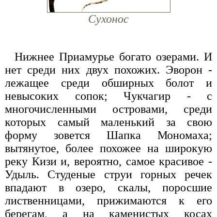
Сухонос
Нижнее Приамурье богато озерами. И
нет среди них двух похожих. Эворон -
лежащее среди обширных болот и
невысоких сопок; Чукчагир - с
многочисленными островами, среди
которых самый маленький за свою
форму зовется Шапка Мономаха;
вытянутое, более похожее на широкую
реку Кизи и, вероятно, самое красивое -
Удыль. Студеные струи горных речек
впадают в озеро, скалы, поросшие
лиственницами, прижимаются к его
берегам, а на каменистых косах